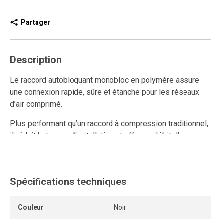
Partager
Description
Le raccord autobloquant monobloc en polymère assure
une connexion rapide, sûre et étanche pour les réseaux
d’air comprimé.
Plus performant qu’un raccord à compression traditionnel,
il réduit le temps d’installation et offre un débit d’air
supérieur.
Entièrement réutilisable, il résiste aux multiples
connexions et déconnexions tout en conservant un
Spécifications techniques
ancrage solide et une étanchéité durable.
Couleur
Noir
Son anneau de dégagement permet de retirer le tube