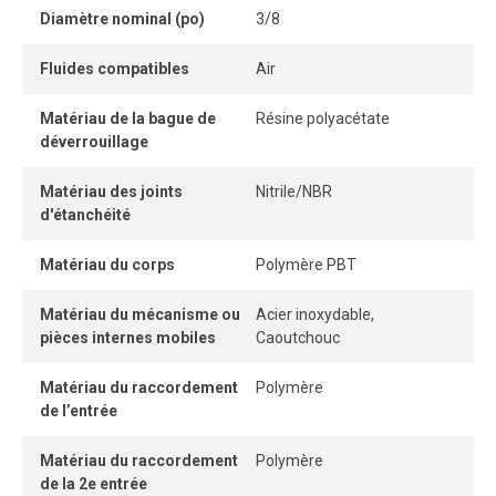
facilement et sans outil, tandis que son système
Diamètre nominal (po)
3/8
autobloquant sans pièce détachable garantit une
connexion instantanée.
Fluides compatibles
Air
Lorsque le tube est correctement inséré, la connexion
Matériau de la bague de
Résine polyacétate
demeure parfaitement étanche, même sous pression.
déverrouillage
Matériau des joints
Nitrile/NBR
d'étanchéité
Matériau du corps
Polymère PBT
Matériau du mécanisme ou
Acier inoxydable,
pièces internes mobiles
Caoutchouc
Matériau du raccordement
Polymère
de l’entrée
Matériau du raccordement
Polymère
de la 2e entrée