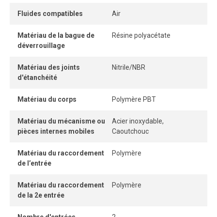
connexion instantanée.
Fluides compatibles
Air
Lorsque le tube est correctement inséré, la connexion
Matériau de la bague de
Résine polyacétate
demeure parfaitement étanche, même sous pression.
déverrouillage
Matériau des joints
Nitrile/NBR
d'étanchéité
Matériau du corps
Polymère PBT
Matériau du mécanisme ou
Acier inoxydable,
pièces internes mobiles
Caoutchouc
Matériau du raccordement
Polymère
de l’entrée
Matériau du raccordement
Polymère
de la 2e entrée