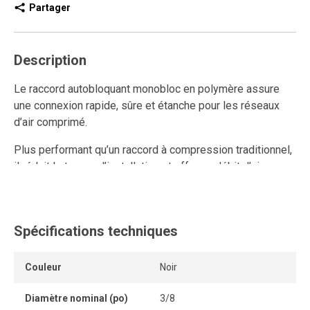
Partager
Description
Le raccord autobloquant monobloc en polymère assure
une connexion rapide, sûre et étanche pour les réseaux
d’air comprimé.
Plus performant qu’un raccord à compression traditionnel,
il réduit le temps d’installation et offre un débit d’air
supérieur.
Entièrement réutilisable, il résiste aux multiples
connexions et déconnexions tout en conservant un
Spécifications techniques
ancrage solide et une étanchéité durable.
Couleur
Noir
Son anneau de dégagement permet de retirer le tube
facilement et sans outil, tandis que son système
Diamètre nominal (po)
3/8
autobloquant sans pièce détachable garantit une