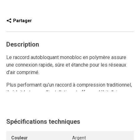
Partager
Description
Le raccord autobloquant monobloc en polymère assure
une connexion rapide, sûre et étanche pour les réseaux
d’air comprimé.
Plus performant qu’un raccord à compression traditionnel,
il réduit le temps d’installation et offre un débit d’air
supérieur.
Entièrement réutilisable, il résiste aux multiples
connexions et déconnexions tout en conservant un
Spécifications techniques
ancrage solide et une étanchéité durable.
Couleur
Argent
Son anneau de dégagement permet de retirer le tube