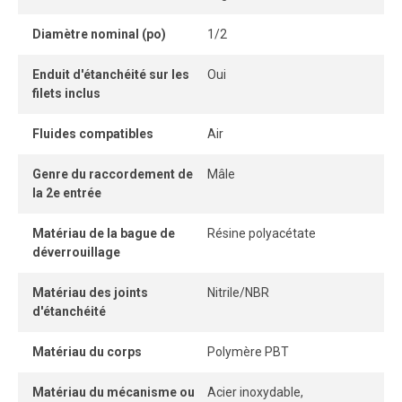
facilement et sans outil, tandis que son système
Diamètre nominal (po)
1/2
autobloquant sans pièce détachable garantit une
connexion instantanée.
Enduit d'étanchéité sur les
Oui
filets inclus
Lorsque le tube est correctement inséré, la connexion
demeure parfaitement étanche, même sous pression.
Fluides compatibles
Air
Genre du raccordement de
Mâle
la 2e entrée
Matériau de la bague de
Résine polyacétate
déverrouillage
Matériau des joints
Nitrile/NBR
d'étanchéité
Matériau du corps
Polymère PBT
Matériau du mécanisme ou
Acier inoxydable,