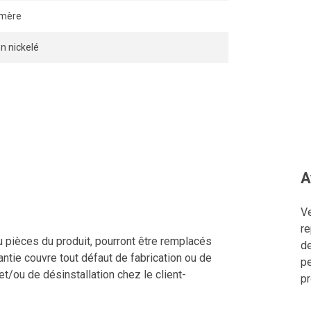
ymère
on nickelé
A
Ve
re
u pièces du produit, pourront être remplacés
de
ntie couvre tout défaut de fabrication ou de
pe
 et/ou de désinstallation chez le client-
pr