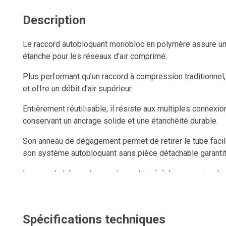
Description
Le raccord autobloquant monobloc en polymère assure une
étanche pour les réseaux d’air comprimé.
Plus performant qu’un raccord à compression traditionnel, i
et offre un débit d’air supérieur.
Entièrement réutilisable, il résiste aux multiples connexi
conservant un ancrage solide et une étanchéité durable.
Son anneau de dégagement permet de retirer le tube facil
son système autobloquant sans pièce détachable garantit
Lorsque le tube est correctement inséré, la connexion de
même sous pression.
Spécifications techniques