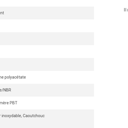
Il
nt
e
ne polyacétate
ile/NBR
ymère PBT
r inoxydable, Caoutchouc