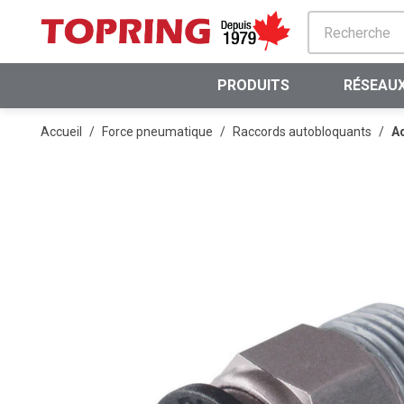
PASSER AU CONTENU PRINCIPAL
PRODUITS
RÉSEAUX
Accueil
/
Force pneumatique
/
Raccords autobloquants
/
Ad