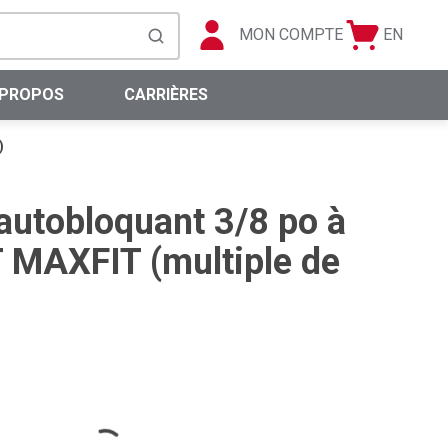
MON COMPTE
EN
Panier
Langue
soumettre la recherche
0 articles
 PROPOS
CARRIÈRES
)
autobloquant 3/8 po à
 MAXFIT (multiple de