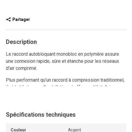
Partager
Description
Le raccord autobloquant monobloc en polymère assure
une connexion rapide, sûre et étanche pour les réseaux
d’air comprimé.
Plus performant qu’un raccord à compression traditionnel,
il réduit le temps d’installation et offre un débit d’air
supérieur.
Entièrement réutilisable, il résiste aux multiples
connexions et déconnexions tout en conservant un
Spécifications techniques
ancrage solide et une étanchéité durable.
Couleur
Argent
Son anneau de dégagement permet de retirer le tube