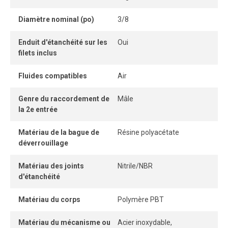
facilement et sans outil, tandis que son système
Diamètre nominal (po)
3/8
autobloquant sans pièce détachable garantit une
connexion instantanée.
Enduit d'étanchéité sur les
Oui
filets inclus
Lorsque le tube est correctement inséré, la connexion
demeure parfaitement étanche, même sous pression.
Fluides compatibles
Air
Genre du raccordement de
Mâle
la 2e entrée
Matériau de la bague de
Résine polyacétate
déverrouillage
Matériau des joints
Nitrile/NBR
d'étanchéité
Matériau du corps
Polymère PBT
Matériau du mécanisme ou
Acier inoxydable,