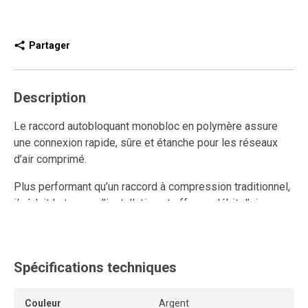
Partager
Description
Le raccord autobloquant monobloc en polymère assure
une connexion rapide, sûre et étanche pour les réseaux
d’air comprimé.
Plus performant qu’un raccord à compression traditionnel,
il réduit le temps d’installation et offre un débit d’air
supérieur.
Entièrement réutilisable, il résiste aux multiples
connexions et déconnexions tout en conservant un
Spécifications techniques
ancrage solide et une étanchéité durable.
Couleur
Argent
Son anneau de dégagement permet de retirer le tube