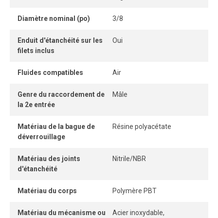
facilement et sans outil, tandis que son système
Diamètre nominal (po)
3/8
autobloquant sans pièce détachable garantit une
connexion instantanée.
Enduit d'étanchéité sur les
Oui
filets inclus
Lorsque le tube est correctement inséré, la connexion
demeure parfaitement étanche, même sous pression.
Fluides compatibles
Air
Genre du raccordement de
Mâle
la 2e entrée
Matériau de la bague de
Résine polyacétate
déverrouillage
Matériau des joints
Nitrile/NBR
d'étanchéité
Matériau du corps
Polymère PBT
Matériau du mécanisme ou
Acier inoxydable,