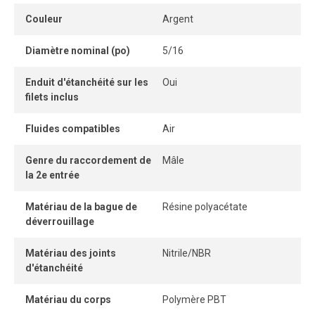
Couleur
Argent
Son anneau de dégagement permet de retirer le tube
facilement et sans outil, tandis que son système
Diamètre nominal (po)
5/16
autobloquant sans pièce détachable garantit une
connexion instantanée.
Enduit d'étanchéité sur les
Oui
filets inclus
Lorsque le tube est correctement inséré, la connexion
demeure parfaitement étanche, même sous pression.
Fluides compatibles
Air
Genre du raccordement de
Mâle
la 2e entrée
Matériau de la bague de
Résine polyacétate
déverrouillage
Matériau des joints
Nitrile/NBR
d'étanchéité
Matériau du corps
Polymère PBT