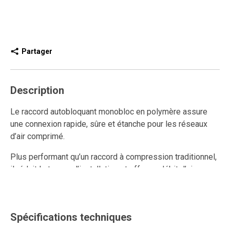
Partager
Description
Le raccord autobloquant monobloc en polymère assure
une connexion rapide, sûre et étanche pour les réseaux
d’air comprimé.
Plus performant qu’un raccord à compression traditionnel,
il réduit le temps d’installation et offre un débit d’air
supérieur.
Entièrement réutilisable, il résiste aux multiples
connexions et déconnexions tout en conservant un
Spécifications techniques
ancrage solide et une étanchéité durable.