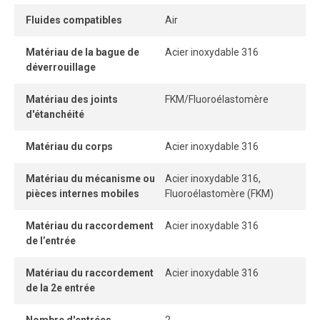
pour un assemblage simple et sécuritaire.
Fluides compatibles
Air
Lorsqu’il est correctement inséré, le tube reste
Matériau de la bague de
Acier inoxydable 316
parfaitement étanche, garantissant une performance
déverrouillage
constante et un débit optimal.
Matériau des joints
FKM/Fluoroélastomère
d'étanchéité
Matériau du corps
Acier inoxydable 316
Matériau du mécanisme ou
Acier inoxydable 316,
pièces internes mobiles
Fluoroélastomère (FKM)
Matériau du raccordement
Acier inoxydable 316
de l’entrée
Matériau du raccordement
Acier inoxydable 316
de la 2e entrée