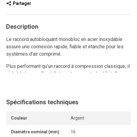
Partager
Description
Le raccord autobloquant monobloc en acier inoxydable
assure une connexion rapide, fiable et étanche pour les
systèmes d’air comprimé.
Plus performant qu’un raccord à compression classique, il
réduit le temps d’installation et augmente le débit d’air
grâce à son design à grand passage.
Ce raccord rapide en acier inoxydable est réutilisable et
résiste aux connexions et déconnexions répétées tout en
Spécifications techniques
conservant un ancrage solide et une étanchéité durable,
même sous pression.
Couleur
Argent
Sa conception sans pièce détachable permet une
Diamètre nominal (mm)
16
connexion et une déconnexion instantanées, sans outil,