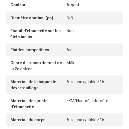
Sa conception sans pièce détachable permet une
Couleur
Argent
connexion et une déconnexion instantanées, sans outil,
pour un assemblage simple et sécuritaire.
Diamètre nominal (po)
3/8
Lorsqu’il est correctement inséré, le tube reste
Enduit d'étanchéité sur les
Non
parfaitement étanche, garantissant une performance
filets inclus
constante et un débit optimal.
Fluides compatibles
Air
Genre du raccordement de
Mâle
la 2e entrée
Matériau de la bague de
Acier inoxydable 316
déverrouillage
Matériau des joints
FKM/Fluoroélastomère
d'étanchéité
Matériau du corps
Acier inoxydable 316