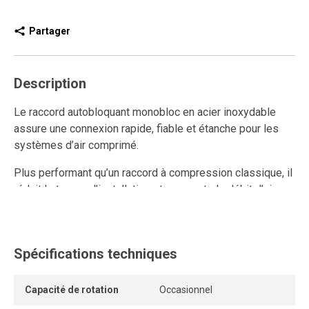
Partager
Description
Le raccord autobloquant monobloc en acier inoxydable
assure une connexion rapide, fiable et étanche pour les
systèmes d’air comprimé.
Plus performant qu’un raccord à compression classique, il
réduit le temps d’installation et augmente le débit d’air
grâce à son design à grand passage.
Ce raccord rapide en acier inoxydable est réutilisable et
résiste aux connexions et déconnexions répétées tout en
Spécifications techniques
conservant un ancrage solide et une étanchéité durable,
même sous pression.
Capacité de rotation
Occasionnel