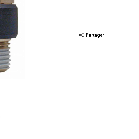
Partager
récédente
iapositive suivante