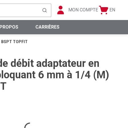
MON COMPTE
EN
Panier
Langue
soumettre la recherche
0 articles
 PROPOS
CARRIÈRES
M) BSPT TOPFIT
de débit adaptateur en
loquant 6 mm à 1/4 (M)
IT