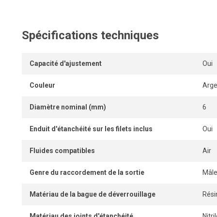
Son design compact permet une installation rapprochée
restreints.
Spécifications techniques
L’absence de partie interne pénétrant dans le tube assure u
tandis que la bague de dégagement permet une connexio
instantanées, sans outil.
Capacité d'ajustement
Oui
Couleur
Arge
Diamètre nominal (mm)
6
Enduit d'étanchéité sur les filets inclus
Oui
Fluides compatibles
Air
Genre du raccordement de la sortie
Mâl
Matériau de la bague de déverrouillage
Rési
Matériau des joints d'étanchéité
Nitr