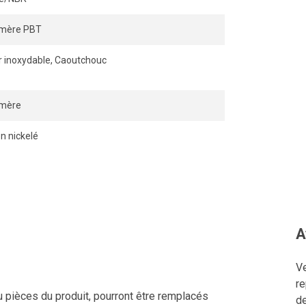
ymère PBT
r inoxydable, Caoutchouc
ymère
on nickelé
A
Ve
re
u pièces du produit, pourront être remplacés
de