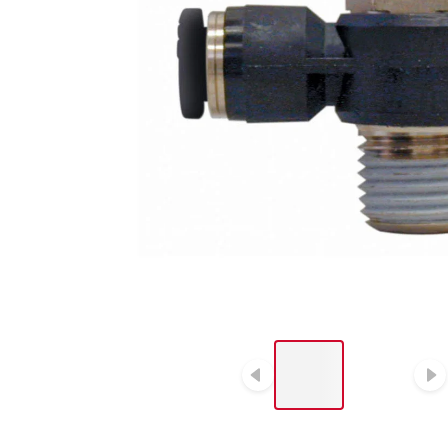
LIST OF 2 ITEMS, SKIP
LIST?
Diapositive p
D