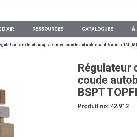
Recherche sur le site
 D'AIR
RESSOURCES
CATALOGUES
À
égulateur de débit adaptateur en coude autobloquant 6 mm à 1/4 (
Régulateur 
coude autob
BSPT TOPF
Produit no:
42.912