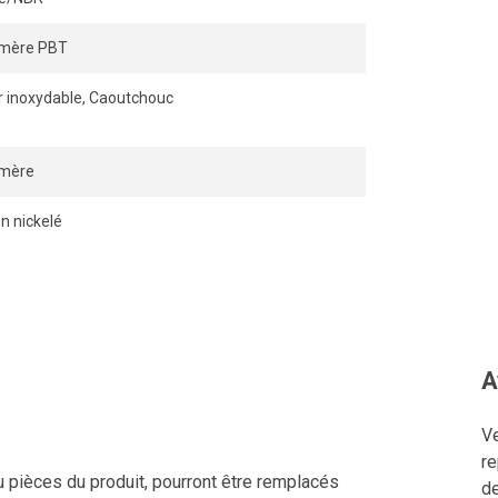
ymère PBT
r inoxydable, Caoutchouc
ymère
on nickelé
A
Ve
re
u pièces du produit, pourront être remplacés
de