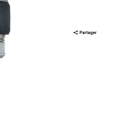
Partager
récédente
iapositive suivante