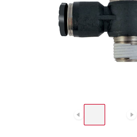
LIST OF 2 ITEMS, SKIP
LIST?
Diapositive p
D