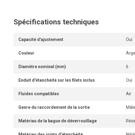
L’absence de partie interne pénétrant dans le tube assure u
tandis que la bague de dégagement permet une connexio
instantanées, sans outil.
Spécifications techniques
Capacité d'ajustement
Oui
Couleur
Arge
Diamètre nominal (mm)
6
Enduit d'étanchéité sur les filets inclus
Oui
Fluides compatibles
Air
Genre du raccordement de la sortie
Mâl
Matériau de la bague de déverrouillage
Rési
Matériau des joints d'étanchéité
Nitr