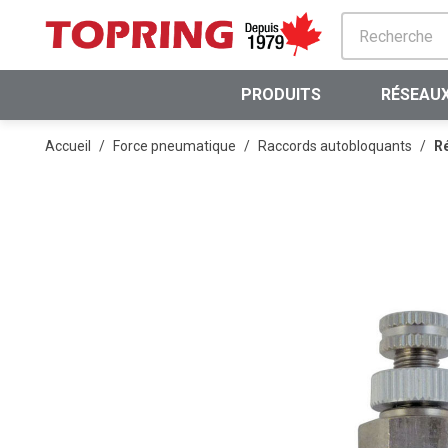
PASSER AU CONTENU PRINCIPAL
PRODUITS
RÉSEAUX
Accueil
/
Force pneumatique
/
Raccords autobloquants
/
Ré