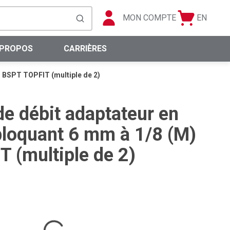
MON COMPTE
EN
Panier
Langue
soumettre la recherche
0 articles
 PROPOS
CARRIÈRES
) BSPT TOPFIT (multiple de 2)
de débit adaptateur en
loquant 6 mm à 1/8 (M)
 (multiple de 2)