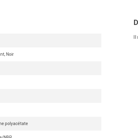
n débit d’air sans restriction,
n et une déconnexion
D
Il
nt, Noir
e
ne polyacétate
ile/NBR