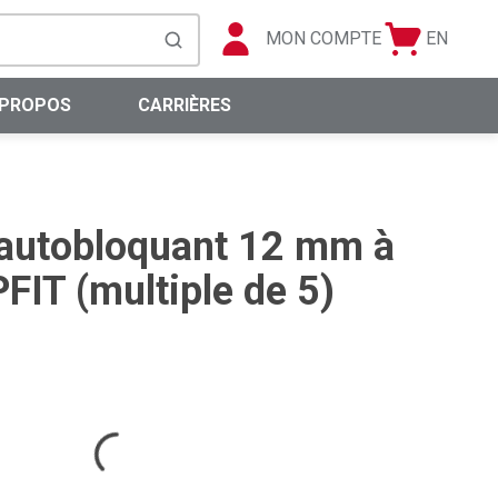
MON COMPTE
EN
Panier
Langue
soumettre la recherche
0 articles
 PROPOS
CARRIÈRES
 autobloquant 12 mm à
FIT (multiple de 5)