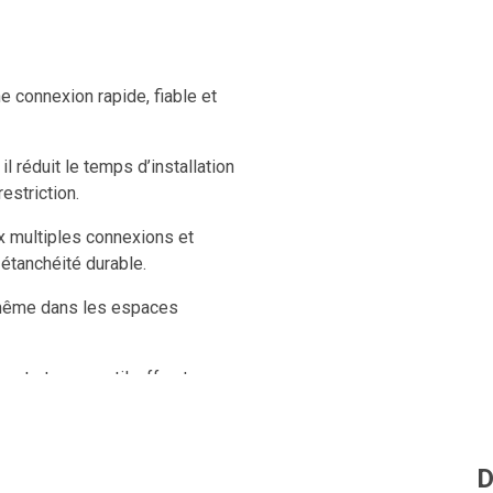
 connexion rapide, fiable et
l réduit le temps d’installation
estriction.
ux multiples connexions et
 étanchéité durable.
, même dans les espaces
nt et sans outil, offrant une
D