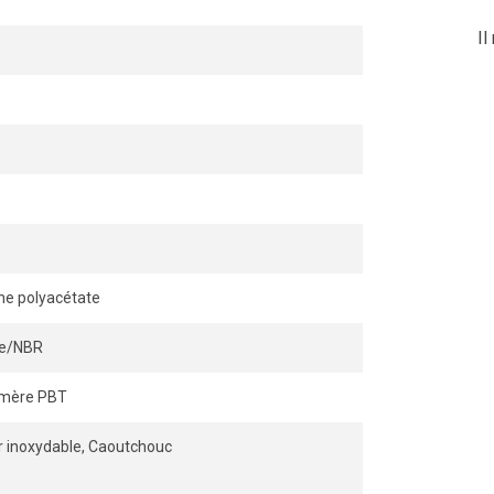
Il
ne polyacétate
ile/NBR
ymère PBT
r inoxydable, Caoutchouc