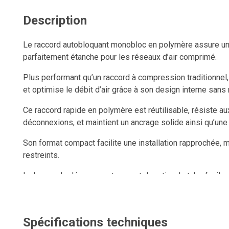
Description
Le raccord autobloquant monobloc en polymère assure une
parfaitement étanche pour les réseaux d’air comprimé.
Plus performant qu’un raccord à compression traditionnel, i
et optimise le débit d’air grâce à son design interne sans r
Ce raccord rapide en polymère est réutilisable, résiste a
déconnexions, et maintient un ancrage solide ainsi qu’une
Son format compact facilite une installation rapprochée
restreints.
La bague de dégagement permet de retirer le tube facileme
connexion et une déconnexion instantanées.
Spécifications techniques