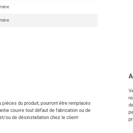
ymère
ymère
A
Ve
re
u pièces du produit, pourront être remplacés
de
ntie couvre tout défaut de fabrication ou de
pe
 et/ou de désinstallation chez le client-
pr