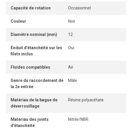
Capacité de rotation
Occasionnel
Son format compact facilite une installation rapprochée,
même dans les espaces restreints.
Couleur
Noir
La bague de dégagement permet de retirer le tube
Diamètre nominal (mm)
12
facilement et sans outil, offrant une connexion et une
déconnexion instantanées.
Enduit d'étanchéité sur les
Oui
filets inclus
Fluides compatibles
Air
Genre du raccordement de
Mâle
la 2e entrée
Matériau de la bague de
Résine polyacétate
déverrouillage
Matériau des joints
Nitrile/NBR
d'étanchéité