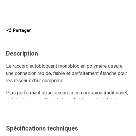
Partager
Description
Le raccord autobloquant monobloc en polymère assure
une connexion rapide, fiable et parfaitement étanche pour
les réseaux d’air comprimé.
Plus performant qu’un raccord à compression traditionnel,
il réduit le temps d’installation et optimise le débit d’air
grâce à son design interne sans restriction.
Ce raccord rapide en polymère est réutilisable, résiste aux
multiples connexions et déconnexions, et maintient un
Spécifications techniques
ancrage solide ainsi qu’une étanchéité durable.