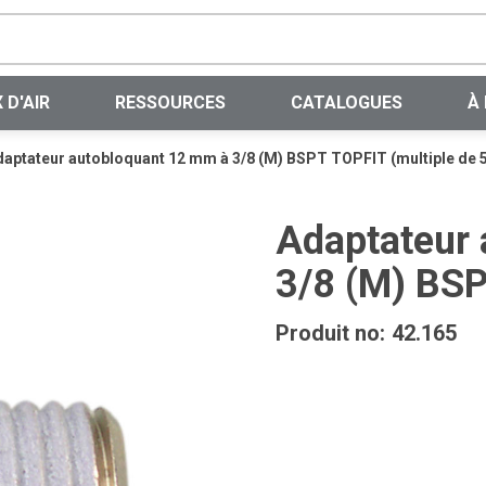
Recherche sur le site
 D'AIR
RESSOURCES
CATALOGUES
À
aptateur autobloquant 12 mm à 3/8 (M) BSPT TOPFIT (multiple de 5
Adaptateur
3/8 (M) BSP
Produit no:
42.165