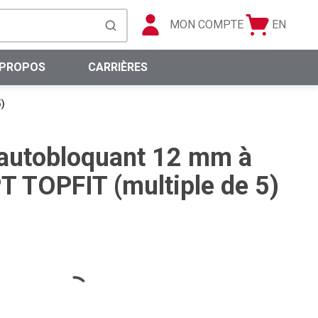
MON COMPTE
EN
Panier
Langue
soumettre la recherche
0 articles
 PROPOS
CARRIÈRES
)
 autobloquant 12 mm à
T TOPFIT (multiple de 5)