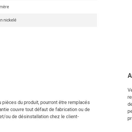
ymère
on nickelé
A
Ve
re
u pièces du produit, pourront être remplacés
de
ntie couvre tout défaut de fabrication ou de
pe
 et/ou de désinstallation chez le client-
pr