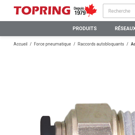
PASSER AU CONTENU PRINCIPAL
PRODUITS
RÉSEAUX
Accueil
/
Force pneumatique
/
Raccords autobloquants
/
Ad