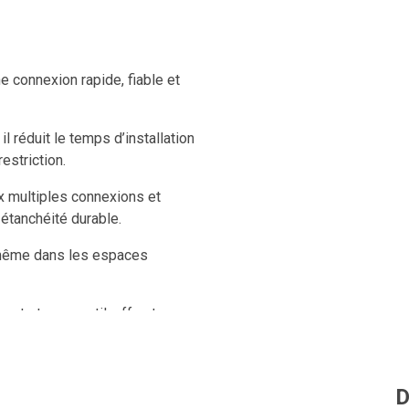
 connexion rapide, fiable et
l réduit le temps d’installation
estriction.
ux multiples connexions et
 étanchéité durable.
, même dans les espaces
nt et sans outil, offrant une
D