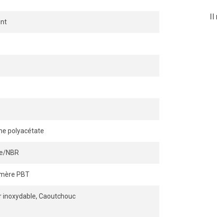
Il
nt
e
ne polyacétate
ile/NBR
ymère PBT
r inoxydable, Caoutchouc