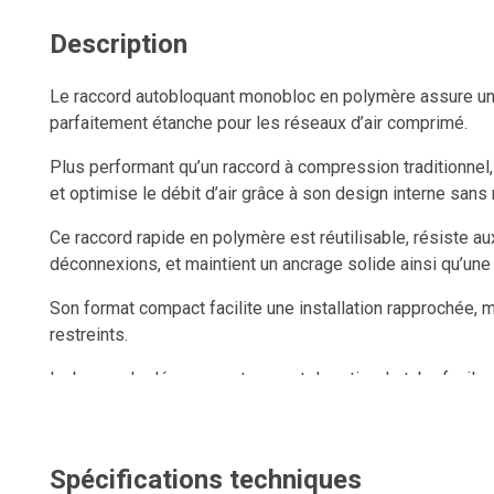
Description
Le raccord autobloquant monobloc en polymère assure une
parfaitement étanche pour les réseaux d’air comprimé.
Plus performant qu’un raccord à compression traditionnel, i
et optimise le débit d’air grâce à son design interne sans r
Ce raccord rapide en polymère est réutilisable, résiste a
déconnexions, et maintient un ancrage solide ainsi qu’une
Son format compact facilite une installation rapprochée
restreints.
La bague de dégagement permet de retirer le tube facileme
connexion et une déconnexion instantanées.
Spécifications techniques