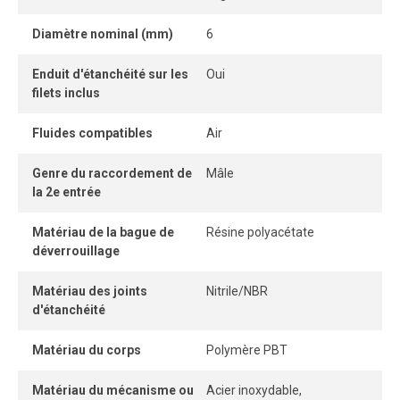
même dans les espaces restreints.
Diamètre nominal (mm)
6
La bague de dégagement permet de retirer le tube
Enduit d'étanchéité sur les
Oui
facilement et sans outil, offrant une connexion et une
filets inclus
déconnexion instantanées.
Fluides compatibles
Air
Genre du raccordement de
Mâle
la 2e entrée
Matériau de la bague de
Résine polyacétate
déverrouillage
Matériau des joints
Nitrile/NBR
d'étanchéité
Matériau du corps
Polymère PBT
Matériau du mécanisme ou
Acier inoxydable,