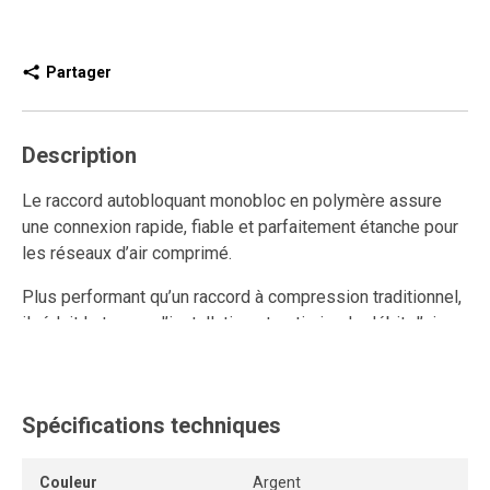
Partager
Description
Le raccord autobloquant monobloc en polymère assure
une connexion rapide, fiable et parfaitement étanche pour
les réseaux d’air comprimé.
Plus performant qu’un raccord à compression traditionnel,
il réduit le temps d’installation et optimise le débit d’air
grâce à son design interne sans restriction.
Ce raccord rapide en polymère est réutilisable, résiste aux
multiples connexions et déconnexions, et maintient un
Spécifications techniques
ancrage solide ainsi qu’une étanchéité durable.
Couleur
Argent
Son format compact facilite une installation rapprochée,