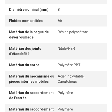
offre une connexion rapide, fiable et étanche, réduisant le
Diamètre nominal (mm)
8
temps d’installation par rapport aux raccords à
compression classiques.
Fluides compatibles
Air
Ce raccord rapide en polymère est réutilisable, résiste aux
Matériau de la bague de
Résine polyacétate
connexions et déconnexions répétées, et maintient un
déverrouillage
ancrage solide ainsi qu’une étanchéité durable.
Matériau des joints
Nitrile/NBR
Son design compact permet une installation rapprochée,
d'étanchéité
même dans les zones confinées.
Matériau du corps
Polymère PBT
L’absence de partie interne pénétrant dans le tube assure
un débit d’air sans restriction, tandis que la bague de
Matériau du mécanisme ou
Acier inoxydable,
dégagement permet une connexion et une déconnexion
pièces internes mobiles
Caoutchouc
instantanées, sans outil.
Matériau du raccordement
Polymère
de l’entrée
Matériau du raccordement
Polymère