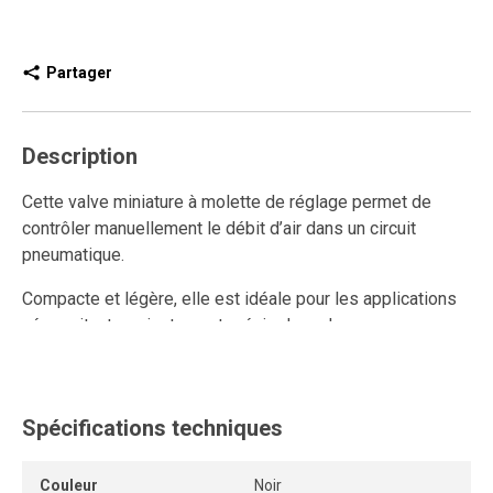
Partager
Description
Cette valve miniature à molette de réglage permet de
contrôler manuellement le débit d’air dans un circuit
pneumatique.
Compacte et légère, elle est idéale pour les applications
nécessitant un ajustement précis dans des espaces
restreints.
Lorsqu’elle est fermée, cette valve miniature libère la
pression résiduelle, assurant un fonctionnement
Spécifications techniques
sécuritaire et maîtrisé du système d’air comprimé.
Couleur
Noir
Le raccord autobloquant monobloc en polymère intégré