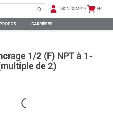
MON COMPTE
EN
Panier
Langue
soumettre la recherche
0 articles
 PROPOS
CARRIÈRES
ncrage 1/2 (F) NPT à 1-
multiple de 2)