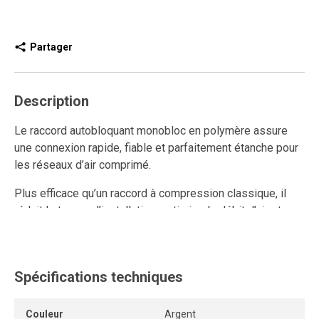
Partager
Description
Le raccord autobloquant monobloc en polymère assure
une connexion rapide, fiable et parfaitement étanche pour
les réseaux d’air comprimé.
Plus efficace qu’un raccord à compression classique, il
réduit le temps d’installation, optimise le débit d’air et
améliore la performance du système grâce à son design
interne sans restriction.
Ce raccord rapide en polymère est réutilisable et résiste
Spécifications techniques
aux connexions et déconnexions répétées, tout en
conservant un ancrage solide et une étanchéité durable.
Couleur
Argent