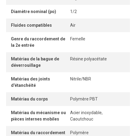
Son format compact permet une installation rapprochée,
Diamètre nominal (po)
1/2
même dans les espaces restreints.
Fluides compatibles
Air
La bague de dégagement facilite le retrait du tube sans
outil, permettant une connexion et une déconnexion
Genre du raccordement de
Femelle
instantanées et sécuritaires.
la 2e entrée
Matériau de la bague de
Résine polyacétate
déverrouillage
Matériau des joints
Nitrile/NBR
d'étanchéité
Matériau du corps
Polymère PBT
Matériau du mécanisme ou
Acier inoxydable,
pièces internes mobiles
Caoutchouc
Matériau du raccordement
Polymère