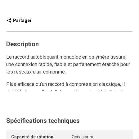
Partager
Description
Le raccord autobloquant monobloc en polymère assure
une connexion rapide, fiable et parfaitement étanche pour
les réseaux d’air comprimé.
Plus efficace qu’un raccord à compression classique, il
réduit le temps d’installation, optimise le débit d’air et
améliore la performance du système grâce à son design
interne sans restriction.
Ce raccord rapide en polymère est réutilisable et résiste
Spécifications techniques
aux connexions et déconnexions répétées, tout en
conservant un ancrage solide et une étanchéité durable.
Capacité de rotation
Occasionnel