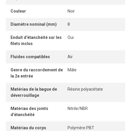
Son format compact permet une installation rapprochée,
Couleur
Noir
même dans les espaces restreints.
Diamètre nominal (mm)
8
La bague de dégagement facilite le retrait du tube sans
outil, permettant une connexion et une déconnexion
Enduit d'étanchéité sur les
Oui
instantanées et sécuritaires.
filets inclus
Fluides compatibles
Air
Genre du raccordement de
Mâle
la 2e entrée
Matériau de la bague de
Résine polyacétate
déverrouillage
Matériau des joints
Nitrile/NBR
d'étanchéité
Matériau du corps
Polymère PBT