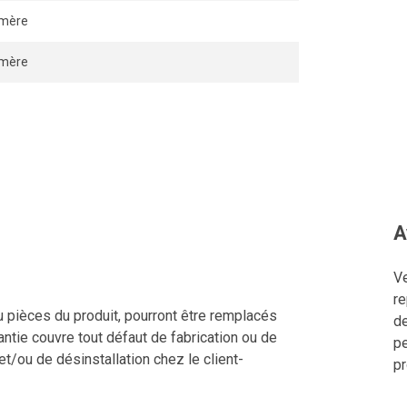
ymère
ymère
A
Ve
re
u pièces du produit, pourront être remplacés
de
ntie couvre tout défaut de fabrication ou de
pe
 et/ou de désinstallation chez le client-
pr