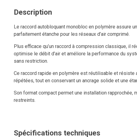
Description
Le raccord autobloquant monobloc en polymère assure une
parfaitement étanche pour les réseaux d’air comprimé.
Plus efficace qu’un raccord à compression classique, il réd
optimise le débit d’air et améliore la performance du sys
sans restriction.
Ce raccord rapide en polymère est réutilisable et résist
répétées, tout en conservant un ancrage solide et une éta
Son format compact permet une installation rapprochée,
restreints.
La bague de dégagement facilite le retrait du tube sans ou
une déconnexion instantanées et sécuritaires.
Spécifications techniques