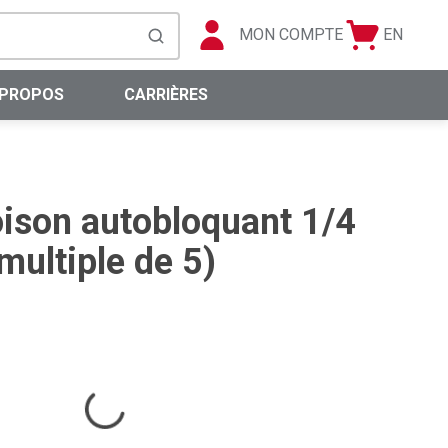
MON COMPTE
EN
Panier
Langue
soumettre la recherche
0 articles
 PROPOS
CARRIÈRES
oison autobloquant 1/4
multiple de 5)