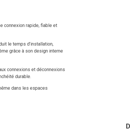
 connexion rapide, fiable et
uit le temps d’installation,
tème grâce à son design interne
e aux connexions et déconnexions
nchéité durable.
 même dans les espaces
til, permettant une connexion et
D