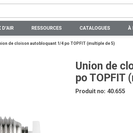
Recherche sur le site
 D'AIR
RESSOURCES
CATALOGUES
À
ion de cloison autobloquant 1/4 po TOPFIT (multiple de 5)
Union de cl
po TOPFIT (
Produit no:
40.655