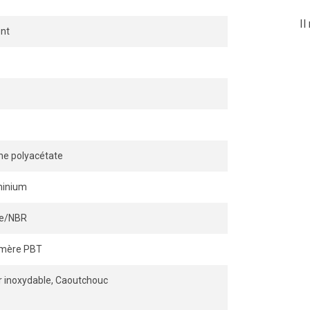
Il
nt
ne polyacétate
minium
ile/NBR
ymère PBT
r inoxydable, Caoutchouc