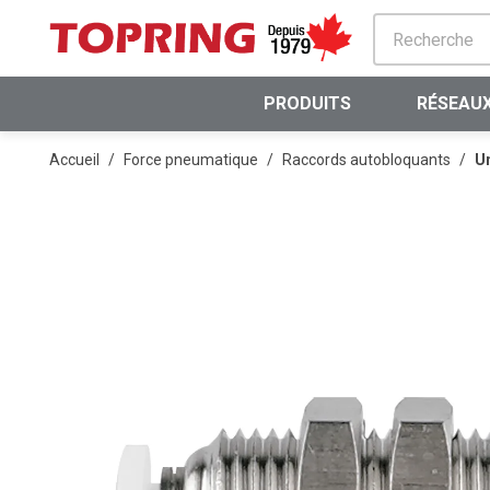
PASSER AU CONTENU PRINCIPAL
PRODUITS
RÉSEAUX
Accueil
/
Force pneumatique
/
Raccords autobloquants
/
Un