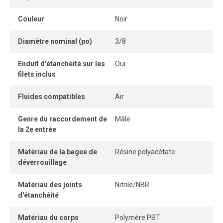
Son format compact permet une installation rapprochée
Couleur
Noir
dans les espaces restreints, tandis que la bague de
dégagement offre une déconnexion rapide et sans outil
Diamètre nominal (po)
3/8
pour un raccordement instantané et sécuritaire.
Enduit d'étanchéité sur les
Oui
filets inclus
Fluides compatibles
Air
Genre du raccordement de
Mâle
la 2e entrée
Matériau de la bague de
Résine polyacétate
déverrouillage
Matériau des joints
Nitrile/NBR
d'étanchéité
Matériau du corps
Polymère PBT