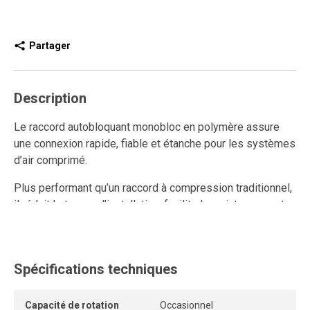
Partager
Description
Le raccord autobloquant monobloc en polymère assure
une connexion rapide, fiable et étanche pour les systèmes
d’air comprimé.
Plus performant qu’un raccord à compression traditionnel,
il réduit le temps d’installation, facilite la maintenance et
améliore le débit d’air grâce à son design interne sans
restriction.
Ce raccord rapide en polymère est réutilisable et résiste
Spécifications techniques
aux connexions et déconnexions répétées tout en
maintenant un ancrage solide et une étanchéité durable.
Capacité de rotation
Occasionnel