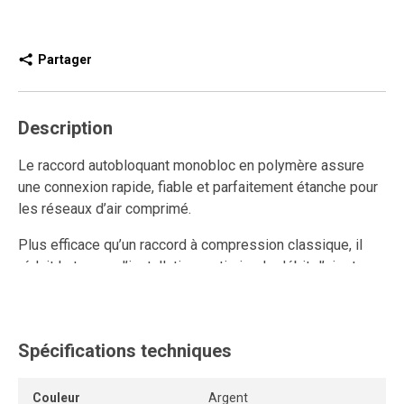
Partager
Description
Le raccord autobloquant monobloc en polymère assure
une connexion rapide, fiable et parfaitement étanche pour
les réseaux d’air comprimé.
Plus efficace qu’un raccord à compression classique, il
réduit le temps d’installation, optimise le débit d’air et
améliore la performance du système grâce à son design
interne sans restriction.
Ce raccord rapide en polymère est réutilisable et résiste
Spécifications techniques
aux connexions et déconnexions répétées, tout en
conservant un ancrage solide et une étanchéité durable.
Couleur
Argent