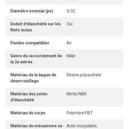
Son format compact permet une installation rapprochée,
Diamètre nominal (po)
5/32
même dans les espaces restreints.
Enduit d'étanchéité sur les
Oui
La bague de dégagement facilite le retrait du tube sans
filets inclus
outil, permettant une connexion et une déconnexion
instantanées et sécuritaires.
Fluides compatibles
Air
Genre du raccordement de
Mâle
la 2e entrée
Matériau de la bague de
Résine polyacétate
déverrouillage
Matériau des joints
Nitrile/NBR
d'étanchéité
Matériau du corps
Polymère PBT
Matériau du mécanisme ou
Acier inoxydable,