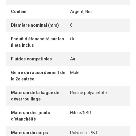
Son format compact permet une installation rapprochée,
Couleur
Argent, Noir
même dans les espaces restreints.
Diamètre nominal (mm)
6
La bague de dégagement facilite le retrait du tube sans
outil, permettant une connexion et une déconnexion
Enduit d'étanchéité sur les
Oui
instantanées et sécuritaires.
filets inclus
Fluides compatibles
Air
Genre du raccordement de
Mâle
la 2e entrée
Matériau de la bague de
Résine polyacétate
déverrouillage
Matériau des joints
Nitrile/NBR
d'étanchéité
Matériau du corps
Polymère PBT