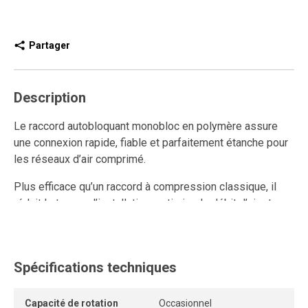
Partager
Description
Le raccord autobloquant monobloc en polymère assure
une connexion rapide, fiable et parfaitement étanche pour
les réseaux d’air comprimé.
Plus efficace qu’un raccord à compression classique, il
réduit le temps d’installation, optimise le débit d’air et
améliore la performance du système grâce à son design
interne sans restriction.
Ce raccord rapide en polymère est réutilisable et résiste
Spécifications techniques
aux connexions et déconnexions répétées, tout en
conservant un ancrage solide et une étanchéité durable.
Capacité de rotation
Occasionnel