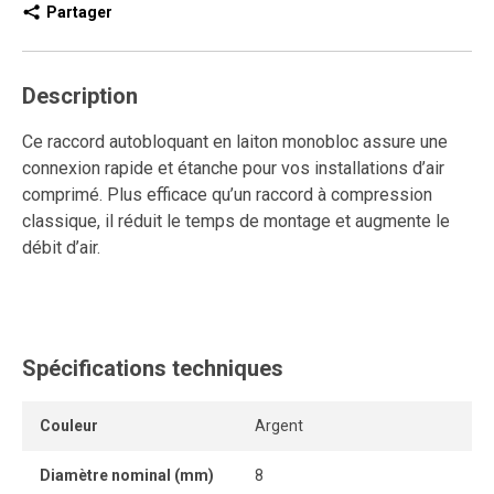
Partager
Description
Ce raccord autobloquant en laiton monobloc assure une
connexion rapide et étanche pour vos installations d’air
comprimé. Plus efficace qu’un raccord à compression
classique, il réduit le temps de montage et augmente le
débit d’air.
Conçu pour durer, il est réutilisable, résiste aux
connexions et déconnexions répétées, et garantit un
ancrage solide sans fuite.
Spécifications techniques
Son système autobloquant sans outil permet une
connexion instantanée, idéale pour les applications
Couleur
Argent
industrielles nécessitant fiabilité et performance.
Diamètre nominal (mm)
8