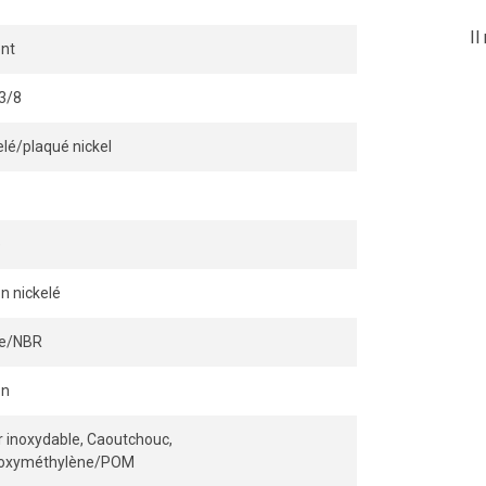
Il
nt
 3/8
elé/plaqué nickel
e
on nickelé
ile/NBR
on
r inoxydable, Caoutchouc,
yoxyméthylène/POM