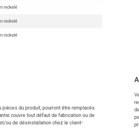
on nickelé
on nickelé
on nickelé
A
Ve
re
u pièces du produit, pourront être remplacés
de
ntie couvre tout défaut de fabrication ou de
pe
 et/ou de désinstallation chez le client-
pr