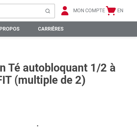
MON COMPTE
EN
Panier
Langue
soumettre la recherche
0 articles
 PROPOS
CARRIÈRES
n Té autobloquant 1/2 à
IT (multiple de 2)