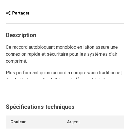
Partager
Description
Ce raccord autobloquant monobloc en laiton assure une
connexion rapide et sécuritaire pour les systèmes d’air
comprimé.
Plus performant qu’un raccord à compression traditionnel,
il réduit le temps d’installation et offre un débit d’air
supérieur.
Entièrement réutilisable, il résiste aux multiples
connexions et déconnexions tout en préservant une
Spécifications techniques
étanchéité parfaite et un ancrage solide.
Couleur
Argent
Son système autobloquant sans outil ni pièce détachable