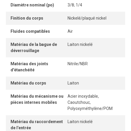
permet une connexion et une déconnexion instantanées,
Diamètre nominal (po)
3/8; 1/4
idéales pour les applications industrielles nécessitant
fiabilité et efficacité.
Finition du corps
Nickelé/plaqué nickel
Fluides compatibles
Air
Matériau de la bague de
Laiton nickelé
déverrouillage
Matériau des joints
Nitrile/NBR
d'étanchéité
Matériau du corps
Laiton
Matériau du mécanisme ou
Acier inoxydable,
pièces internes mobiles
Caoutchouc,
Polyoxyméthylène/POM
Matériau du raccordement
Laiton nickelé
de l’entrée