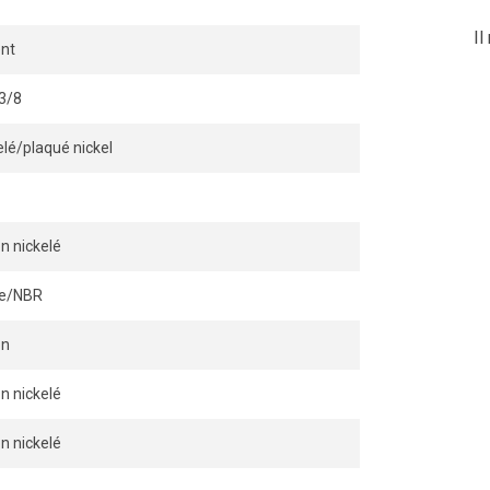
Il
nt
 3/8
elé/plaqué nickel
on nickelé
ile/NBR
on
on nickelé
on nickelé