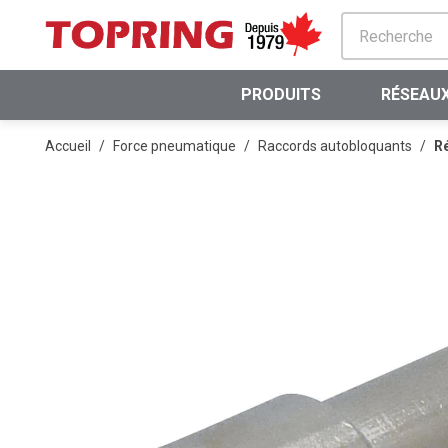
PASSER AU CONTENU PRINCIPAL
PRODUITS
RÉSEAUX
Accueil
/
Force pneumatique
/
Raccords autobloquants
/
Ré