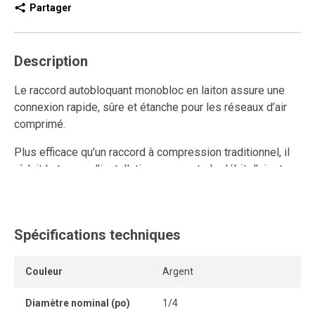
Partager
Description
Le raccord autobloquant monobloc en laiton assure une
connexion rapide, sûre et étanche pour les réseaux d’air
comprimé.
Plus efficace qu’un raccord à compression traditionnel, il
réduit le temps d’installation, augmente le débit d’air et
améliore la performance du système.
Ce raccord rapide en laiton est réutilisable et résiste aux
connexions et déconnexions répétées tout en conservant
Spécifications techniques
un ancrage solide et une étanchéité durable.
Couleur
Argent
Son mécanisme autobloquant sans outil ni pièce
détachable permet une connexion instantanée, idéale pour
Diamètre nominal (po)
1/4
les applications industrielles nécessitant fiabilité et