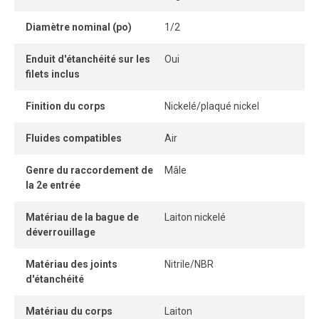
détachable permet une connexion instantanée, idéale pour
Diamètre nominal (po)
1/2
les applications industrielles nécessitant fiabilité et
efficacité.
Enduit d'étanchéité sur les
Oui
filets inclus
Finition du corps
Nickelé/plaqué nickel
Fluides compatibles
Air
Genre du raccordement de
Mâle
la 2e entrée
Matériau de la bague de
Laiton nickelé
déverrouillage
Matériau des joints
Nitrile/NBR
d'étanchéité
Matériau du corps
Laiton