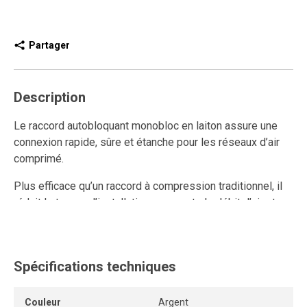
Partager
Description
Le raccord autobloquant monobloc en laiton assure une
connexion rapide, sûre et étanche pour les réseaux d’air
comprimé.
Plus efficace qu’un raccord à compression traditionnel, il
réduit le temps d’installation, augmente le débit d’air et
améliore la performance du système.
Ce raccord rapide en laiton est réutilisable et résiste aux
connexions et déconnexions répétées tout en conservant
Spécifications techniques
un ancrage solide et une étanchéité durable.
Couleur
Argent
Son mécanisme autobloquant sans outil ni pièce