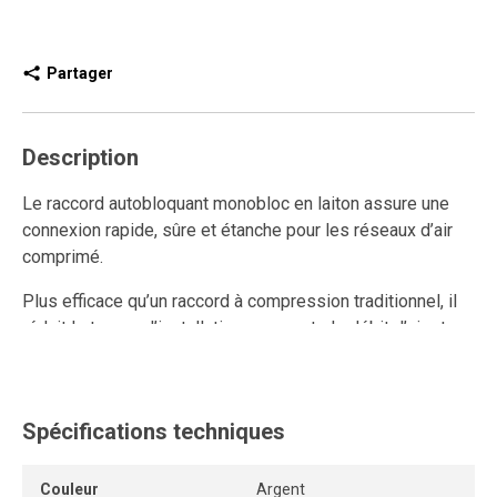
Partager
Description
Le raccord autobloquant monobloc en laiton assure une
connexion rapide, sûre et étanche pour les réseaux d’air
comprimé.
Plus efficace qu’un raccord à compression traditionnel, il
réduit le temps d’installation, augmente le débit d’air et
améliore la performance du système.
Ce raccord rapide en laiton est réutilisable et résiste aux
connexions et déconnexions répétées tout en conservant
Spécifications techniques
un ancrage solide et une étanchéité durable.
Couleur
Argent
Son mécanisme autobloquant sans outil ni pièce