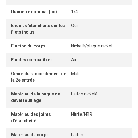
détachable permet une connexion instantanée, idéale pour
Diamètre nominal (po)
1/4
les applications industrielles nécessitant fiabilité et
efficacité.
Enduit d'étanchéité sur les
Oui
filets inclus
Finition du corps
Nickelé/plaqué nickel
Fluides compatibles
Air
Genre du raccordement de
Mâle
la 2e entrée
Matériau de la bague de
Laiton nickelé
déverrouillage
Matériau des joints
Nitrile/NBR
d'étanchéité
Matériau du corps
Laiton