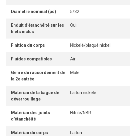
détachable permet une connexion instantanée, idéale pour
Diamètre nominal (po)
5/32
les applications industrielles nécessitant fiabilité et
efficacité.
Enduit d'étanchéité sur les
Oui
filets inclus
Finition du corps
Nickelé/plaqué nickel
Fluides compatibles
Air
Genre du raccordement de
Mâle
la 2e entrée
Matériau de la bague de
Laiton nickelé
déverrouillage
Matériau des joints
Nitrile/NBR
d'étanchéité
Matériau du corps
Laiton