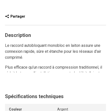
Partager
Description
Le raccord autobloquant monobloc en laiton assure une
connexion rapide, sûre et étanche pour les réseaux d’air
comprimé.
Plus efficace qu’un raccord à compression traditionnel, il
réduit le temps d’installation, augmente le débit d’air et
améliore la performance du système.
Ce raccord rapide en laiton est réutilisable et résiste aux
connexions et déconnexions répétées tout en conservant
Spécifications techniques
un ancrage solide et une étanchéité durable.
Couleur
Argent
Son mécanisme autobloquant sans outil ni pièce