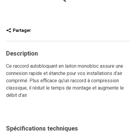
Partager
Description
Ce raccord autobloquant en laiton monobloc assure une
connexion rapide et étanche pour vos installations d’air
comprimé. Plus efficace qu’un raccord à compression
classique, il réduit le temps de montage et augmente le
débit d’air.
Conçu pour durer, il est réutilisable, résiste aux
connexions et déconnexions répétées, et garantit un
ancrage solide sans fuite.
Spécifications techniques
Son système autobloquant sans outil permet une