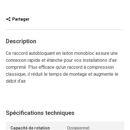
Partager
Description
Ce raccord autobloquant en laiton monobloc assure une
connexion rapide et étanche pour vos installations d’air
comprimé. Plus efficace qu’un raccord à compression
classique, il réduit le temps de montage et augmente le
débit d’air.
Conçu pour durer, il est réutilisable, résiste aux
connexions et déconnexions répétées, et garantit un
ancrage solide sans fuite.
Spécifications techniques
Son système autobloquant sans outil permet une
connexion instantanée, idéale pour les applications
Capacité de rotation
Occasionnel