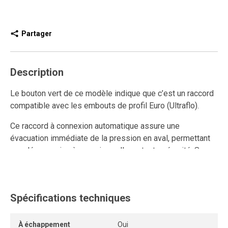
Partager
Description
Le bouton vert de ce modèle indique que c’est un raccord
compatible avec les embouts de profil Euro (Ultraflo).
Ce raccord à connexion automatique assure une
évacuation immédiate de la pression en aval, permettant
une déconnexion à pression nulle en toute sécurité. Sans
silicone, il élimine tout risque de contamination de l’air
comprimé, ce qui le rend parfaitement adapté aux
applications de peinture et de vernissage. Sa douille en
Spécifications techniques
composite préserve les surfaces délicates des
égratignures, tandis que sa conception robuste offre une
résistance exceptionnelle à l’abrasion, aux vibrations, à la
À échappement
Oui