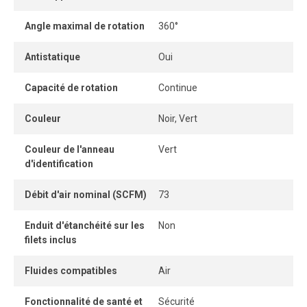
corrosion, aux impacts et à l’écrasement. Entièrement
étanche, il contribue à la réduction des coûts
Angle maximal de rotation
360°
énergétiques. Son corps orientable facilite une installation
Antistatique
Oui
rapide et un positionnement optimal, complété par un
mécanisme de verrouillage à billes pour une connexion
Capacité de rotation
Continue
fiable et sécurisée.
Couleur
Noir, Vert
Couleur de l'anneau
Vert
d'identification
Débit d'air nominal (SCFM)
73
Enduit d'étanchéité sur les
Non
filets inclus
Fluides compatibles
Air
Fonctionnalité de santé et
Sécurité