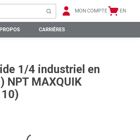
MON COMPTE
EN
Panier
Langue
soumettre la recherche
0 articles
 PROPOS
CARRIÈRES
de 1/4 industriel en
(M) NPT MAXQUIK
 10)