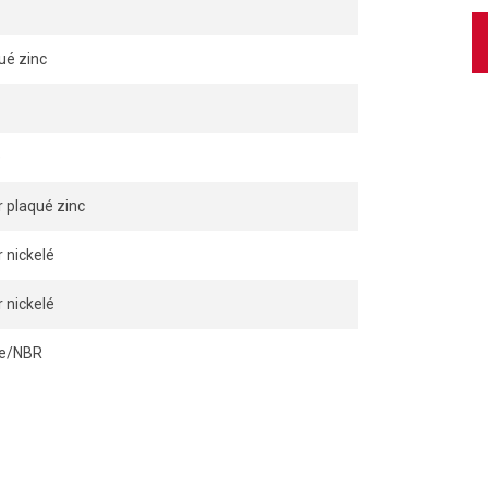
ué zinc
e
r plaqué zinc
r nickelé
r nickelé
ile/NBR