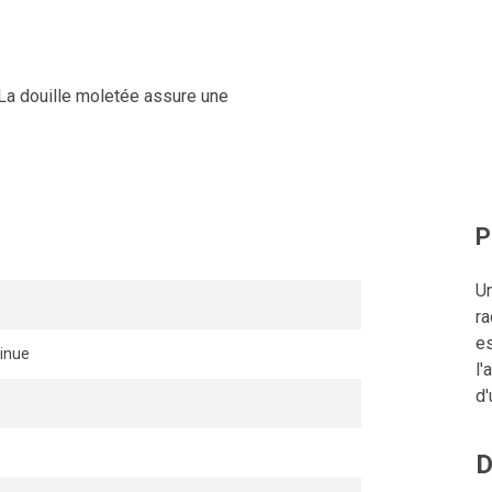
La douille moletée assure une
P
Un
ra
es
inue
l'
d'
D