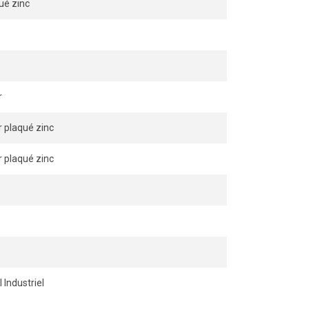
ué zinc
e
r
r plaqué zinc
r plaqué zinc
l Industriel