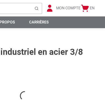
MON COMPTE
EN
Panier
Langue
soumettre la recherche
0 articles
 PROPOS
CARRIÈRES
ndustriel en acier 3/8