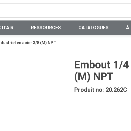
Recherche sur le site
 D'AIR
RESSOURCES
CATALOGUES
À
dustriel en acier 3/8 (M) NPT
Embout 1/4 i
(M) NPT
Produit no:
20.262C