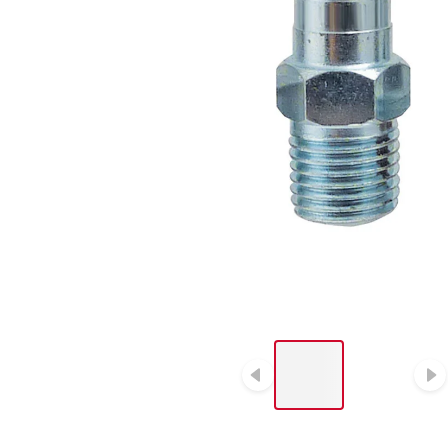
LIST OF 2 ITEMS, SKIP
LIST?
Diapositive p
D