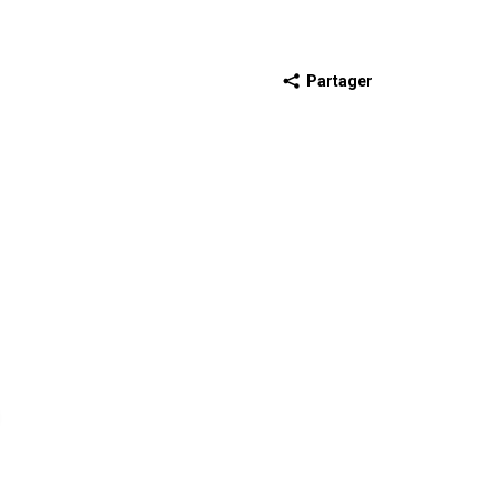
Partager
récédente
iapositive suivante