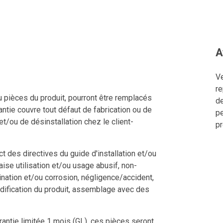
A
Ve
re
u pièces du produit, pourront être remplacés
de
ntie couvre tout défaut de fabrication ou de
pe
 et/ou de désinstallation chez le client-
pr
 des directives du guide d'installation et/ou
aise utilisation et/ou usage abusif, non-
ination et/ou corrosion, négligence/accident,
dification du produit, assemblage avec des
rantie limitée 1 mois (GL), ces pièces seront