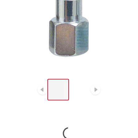
LIST OF 2 ITEMS, SKIP
LIST?
Diapositive précédent
Diapositiv