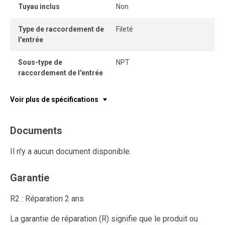
Tuyau inclus
Non
le dégagement de débris à air comprimé.
Type de raccordement de
Fileté
l'entrée
Sous-type de
NPT
raccordement de l'entrée
Voir plus de spécifications
Documents
Il n'y a aucun document disponible.
Garantie
R2 : Réparation 2 ans
La garantie de réparation (R) signifie que le produit ou