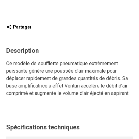
Partager
Description
Ce modèle de soufflette pneumatique extrêmement
puissante génère une poussée d’air maximale pour
déplacer rapidement de grandes quantités de débris. Sa
buse amplificatrice à effet Venturi accélère le débit d’air
comprimé et augmente le volume d’air éjecté en aspirant
l’air ambiant par ses ouvertures latérales, offrant ainsi une
poussée très élevée tout en optimisant la consommation
d’air.
Spécifications techniques
En cas d’obstruction de la buse, l’air s’échappe par les
ouvertures latérales de sécurité situées à l’extrémité,