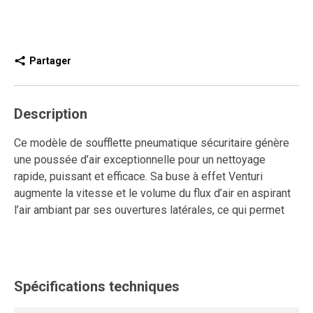
Partager
Description
Ce modèle de soufflette pneumatique sécuritaire génère
une poussée d’air exceptionnelle pour un nettoyage
rapide, puissant et efficace. Sa buse à effet Venturi
augmente la vitesse et le volume du flux d’air en aspirant
l’air ambiant par ses ouvertures latérales, ce qui permet
de maximiser la poussée d’air tout en réduisant la
consommation d’air comprimé.
En cas d’obstruction de la buse, l’air s’échappe par les
Spécifications techniques
ouvertures latérales de sécurité à l’extrémité, maintenant
une pression statique sécuritaire de 29 PSI ou moins,