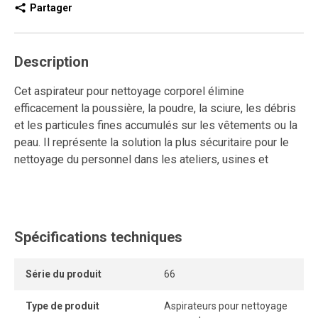
Partager
Description
Cet aspirateur pour nettoyage corporel élimine
efficacement la poussière, la poudre, la sciure, les débris
et les particules fines accumulés sur les vêtements ou la
peau. Il représente la solution la plus sécuritaire pour le
nettoyage du personnel dans les ateliers, usines et
environnements industriels.
Alimenté par air comprimé, il offre un nettoyage rapide,
performant et sécuritaire, sans moteur électrique ni
Spécifications techniques
cordon d’alimentation. Cela élimine les risques
d’étincelles ou de trébuchement, assurant une utilisation
sans danger même dans les zones à risque.
Série du produit
66
Sa conception murale verticale permet une installation
Type de produit
Aspirateurs pour nettoyage