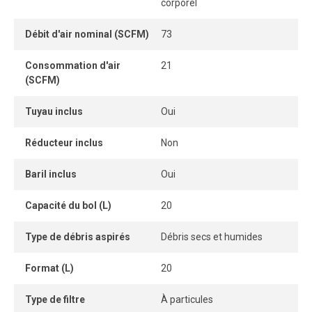
compacte qui économise l’espace au sol, tandis que son
corporel
drain intégré facilite l’évacuation des liquides et l’entretien
de l’appareil. Robuste, durable et silencieux, il constitue un
Débit d'air nominal (SCFM)
73
outil essentiel pour le nettoyage à air comprimé en milieu
Consommation d'air
21
industriel.
(SCFM)
Tuyau inclus
Oui
Réducteur inclus
Non
Baril inclus
Oui
Capacité du bol (L)
20
Type de débris aspirés
Débris secs et humides
Format (L)
20
Type de filtre
À particules