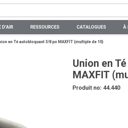
Recherche sur le site
 D'AIR
RESSOURCES
CATALOGUES
À
ion en Té autobloquant 3/8 po MAXFIT (multiple de 10)
Union en Té
MAXFIT (mul
Produit no:
44.440