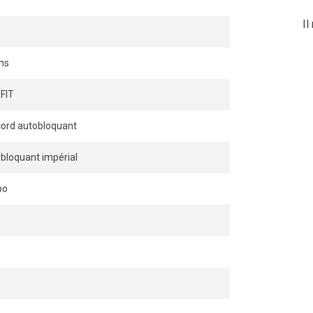
Il
ns
FIT
ord autobloquant
bloquant impérial
po