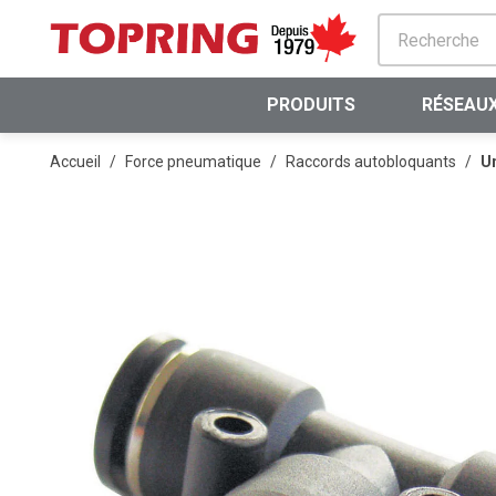
PASSER AU CONTENU PRINCIPAL
PRODUITS
RÉSEAUX
Accueil
/
Force pneumatique
/
Raccords autobloquants
/
Un