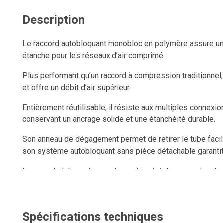
Description
Le raccord autobloquant monobloc en polymère assure une
étanche pour les réseaux d’air comprimé.
Plus performant qu’un raccord à compression traditionnel, i
et offre un débit d’air supérieur.
Entièrement réutilisable, il résiste aux multiples connexi
conservant un ancrage solide et une étanchéité durable.
Son anneau de dégagement permet de retirer le tube facil
son système autobloquant sans pièce détachable garantit
Lorsque le tube est correctement inséré, la connexion de
même sous pression.
Spécifications techniques