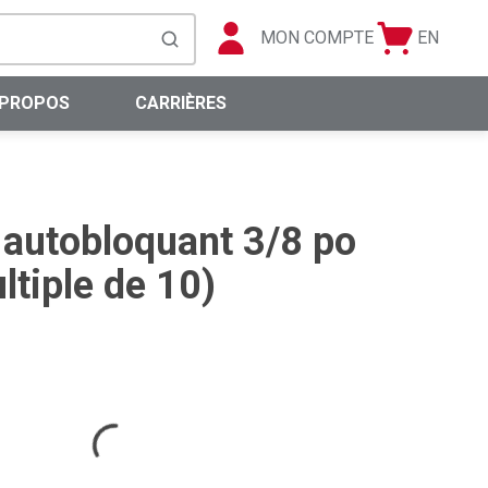
MON COMPTE
EN
Panier
Langue
soumettre la recherche
0 articles
 PROPOS
CARRIÈRES
 autobloquant 3/8 po
tiple de 10)