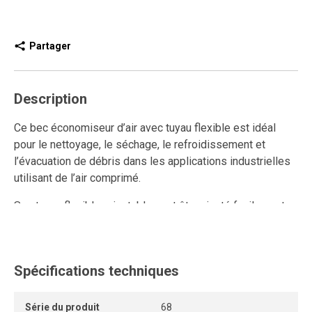
Partager
Description
Ce bec économiseur d’air avec tuyau flexible est idéal
pour le nettoyage, le séchage, le refroidissement et
l’évacuation de débris dans les applications industrielles
utilisant de l’air comprimé.
Son tuyau flexible orientable peut être ajusté facilement
dans toutes les directions et maintient sa position même
sous forte pression, permettant de diriger le jet d’air avec
précision, y compris dans les zones difficiles d’accès.
Spécifications techniques
Ce bec pneumatique haute performance combine
puissance et contrôle, tout en assurant une utilisation
Série du produit
68